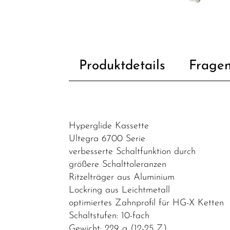
Heimtrainer /
Indoortrainer
Fahrradzubehör
Fahrradteile
Produktdetails
Fragen
Batterien
Bremsen
Dämpfer &
Hyperglide Kassette
-
Ultegra 6700 Serie
komponenten
verbesserte Schaltfunktion durch
Griffe
größere Schalttoleranzen
Ritzelträger aus Aluminium
Innenlager
Lockring aus Leichtmetall
Kabel
optimiertes Zahnprofil für HG-X Ketten
Schaltstufen: 10-fach
Kassetten &
Gewicht: 229 g (12-25 Z)