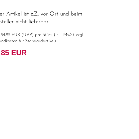
r Artikel ist z.Z. vor Ort und beim
teller nicht lieferbar
t
84,95 EUR
(
UVP
) pro Stück (inkl. MwSt. zzgl.
andkosten für Standardartikel
)
,85 EUR