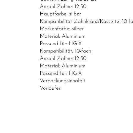
Ritzel
Anzahl Zähne: 12-30
Ketten
Hauptfarbe: silber
Kompatibilität Zahnkranz/Kassette: 10-f
Kettenblätter
Markenfarbe: silber
Kurbel & -
Material: Aluminium
garnituren
Passend für: HG-X
Kompatibilität: 10-fach
Laufräder
Anzahl Zähne: 12-30
Lenker
Material: Aluminium
Passend für: HG-X
Lenkerbänder
Verpackungsinhalt: 1
Naben
Vorläufer:
Pedale
Reifen
Sättel
Sattelstützen