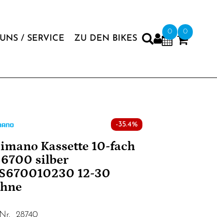
0
0
UNS / SERVICE
ZU DEN BIKES
-35.4%
imano Kassette 10-fach
6700 silber
S670010230 12-30
ähne
.Nr. 28740