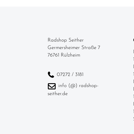
Schalthebel
Schaltungen
Schaltwerke
Radshop Seither
Schläuche
Germersheimer Straße 7
Schrauben
76761 Rülzheim
Schutzbleche
Ständer
07272 / 3181
Steuersätze
info (@) radshop-
seither.de
Vorbauten
Bekleidung
Neuheiten
SALE -