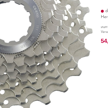
de
Hers
stat
Vers
54