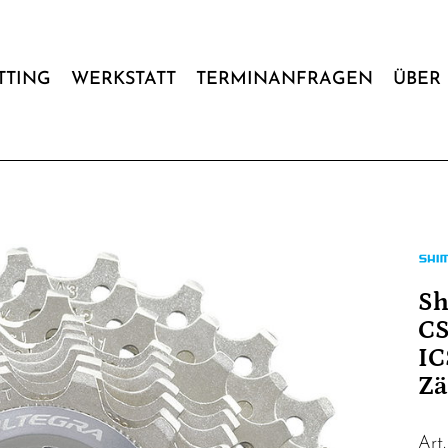
ITTING
WERKSTATT
TERMINANFRAGEN
ÜBER 
Sh
CS
IC
Z
Art