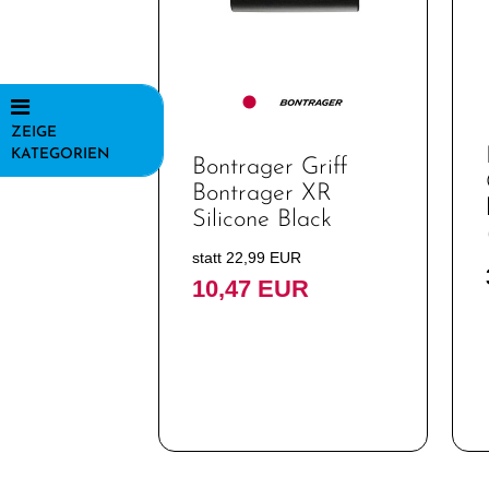
ZEIGE
KATEGORIEN
Bontrager Griff
Bontrager XR
Fahrräder
Silicone Black
Heimtrainer /
statt 22,99 EUR
Indoortrainer
10,47 EUR
Fahrradzubehör
Fahrradteile
Batterien
Bremsen
Dämpfer &