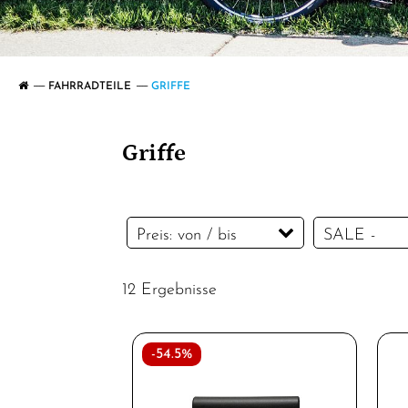
FAHRRADTEILE
GRIFFE
Griffe
Preis: von / bis
SALE -
Sonderange
12 Ergebnisse
SALE -
Sonderange
EUR
EUR
-54.5%