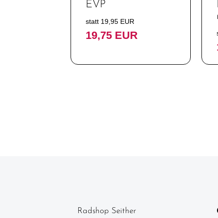
EVP
Ständer
Steuersätze
statt 19,95 EUR
19,75 EUR
Vorbauten
Bekleidung
Neuheiten
SALE -
Sonderangebote
Radshop Seither