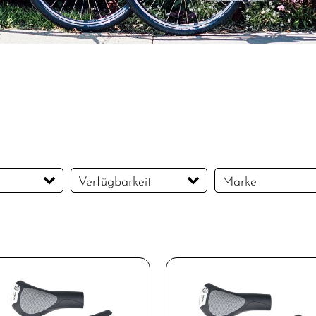
Verfügbarkeit
Marke
bote
Bontrager
ERGON
bote
MATRIX
Tre