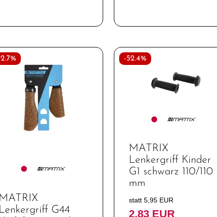
42.7%
-52.4%
MATRIX
Lenkergriff Kinder
G1 schwarz 110/110
mm
MATRIX
statt 5,95 EUR
Lenkergriff G44
2,83 EUR