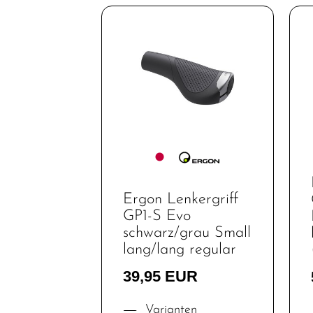
-
komponenten
Griffe
Innenlager
Kabel
Kassetten &
Ritzel
Ketten
Ergon Lenkergriff
Kettenblätter
GP1-S Evo
Kurbel & -
schwarz/grau Small
garnituren
lang/lang regular
Laufräder
39,95 EUR
Lenker
Varianten