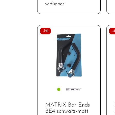
Lenkerbänder
verfügbar
Naben
Pedale
-1%
-
Reifen
Sättel
Sattelstützen
Schalthebel
Schaltungen
Schaltwerke
Schläuche
Schrauben
MATRIX Bar Ends
Schutzbleche
BE4 schwarz-matt