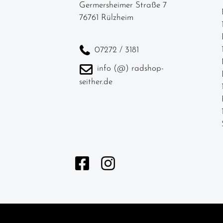
Germersheimer Straße 7
76761 Rülzheim
07272 / 3181
info (@) radshop-
seither.de