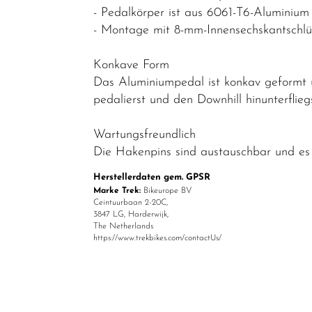
Ritzel
- Pedalkörper ist aus 6061-T6-Aluminium 
- Montage mit 8-mm-Innensechskantschlü
Ketten
Kettenblätter
Konkave Form
Das Aluminiumpedal ist konkav geformt 
Kurbel & -
pedalierst und den Downhill hinunterfliegs
garnituren
Laufräder
Wartungsfreundlich
Die Hakenpins sind austauschbar und es i
Lenker
Herstellerdaten gem. GPSR
Lenkerbänder
Marke Trek:
Bikeurope BV
Ceintuurbaan 2-20C,
Naben
3847 LG, Harderwijk,
The Netherlands
Pedale
https://www.trekbikes.com/contactUs/
Reifen
Sättel
Sattelstützen