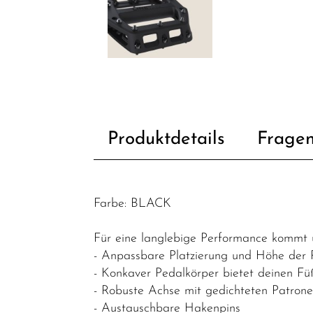
Heimtrainer /
Indoortrainer
Fahrradzubehör
Fahrradteile
Batterien
Produktdetails
Fragen
Bremsen
Dämpfer &
-
komponenten
Farbe: BLACK
Griffe
Für eine langlebige Performance kommt 
Innenlager
- Anpassbare Platzierung und Höhe der Pi
- Konkaver Pedalkörper bietet deinen Füß
Kabel
- Robuste Achse mit gedichteten Patron
Kassetten &
- Austauschbare Hakenpins