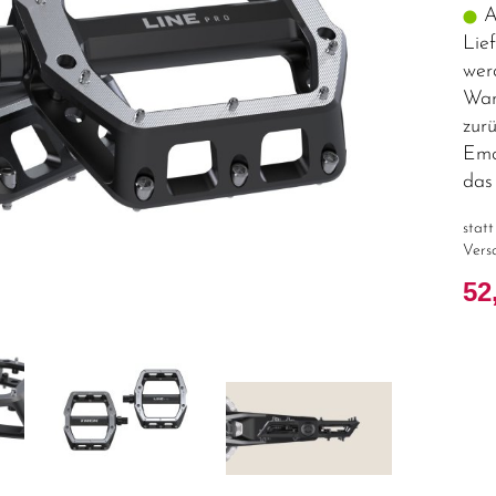
Ar
Lie
wer
War
zur
Ema
das 
stat
Vers
52