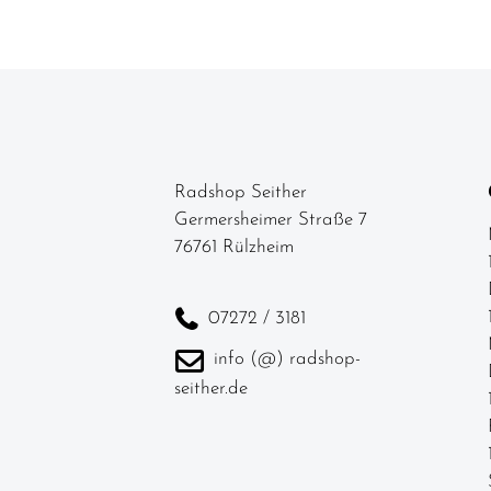
Schalthebel
Schaltungen
Schaltwerke
Schläuche
Radshop Seither
Schrauben
Germersheimer Straße 7
Schutzbleche
76761 Rülzheim
Ständer
07272 / 3181
Steuersätze
info (@) radshop-
Vorbauten
seither.de
Bekleidung
Neuheiten
SALE -