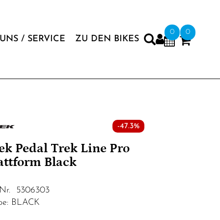
0
0
UNS / SERVICE
ZU DEN BIKES
-47.3%
ek Pedal Trek Line Pro
attform Black
.Nr. 5306303
be: BLACK