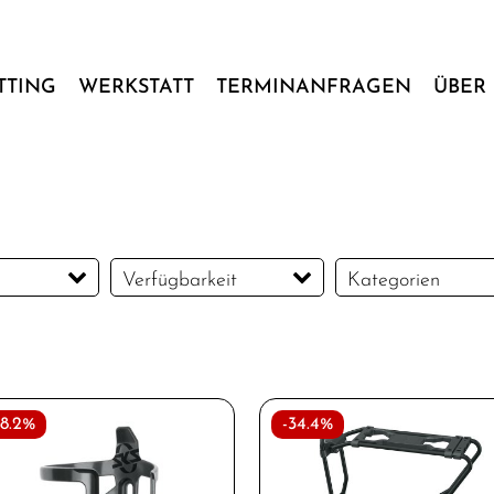
ITTING
WERKSTATT
TERMINANFRAGEN
ÜBER 
Verfügbarkeit
Kategorien
bote
Flaschenhalter
Gepäckträger
bote
Minipumpen
38.2%
-34.4%
Pumpenzubehör
Schutzbleche