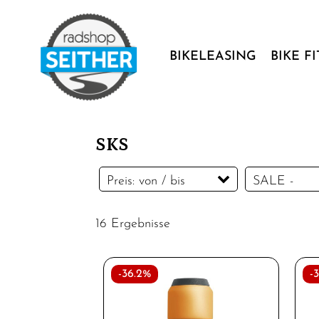
BIKELEASING
BIKE F
SKS
Preis: von / bis
SALE -
Sonderange
16 Ergebnisse
SALE -
Sonderange
EUR
EUR
-36.2%
-