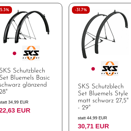
35.3%
-31.7%
SKS Schutzblech
Set Bluemels Basic
schwarz glänzend
SKS Schutzblech
28"
Set Bluemels Style
matt schwarz 27,5"
statt 34,99 EUR
- 29"
22,63 EUR
statt 44,99 EUR
30,71 EUR