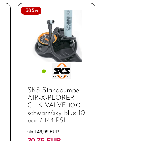
-38.5%
SKS Standpumpe
AIR-X-PLORER
CLIK VALVE 10.0
schwarz/sky blue 10
bar / 144 PSI
statt 49,99 EUR
30,75 EUR