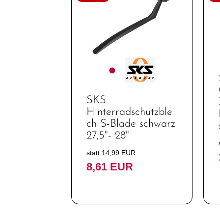
Fahrräder
Heimtrainer /
Indoortrainer
Fahrradzubehör
Fahrradteile
Bekleidung
SKS
Neuheiten
Hinterradschutzble
ch S-Blade schwarz
SALE -
27,5"- 28"
Sonderangebote
statt 14,99 EUR
8,61 EUR