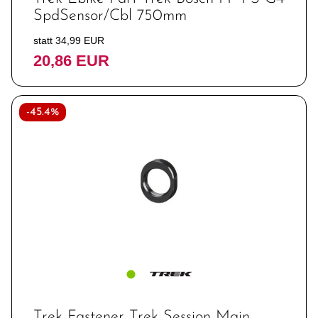
SpdSensor/Cbl 750mm
statt 34,99 EUR
20,86 EUR
-45.4%
Trek Fastener Trek Session Main