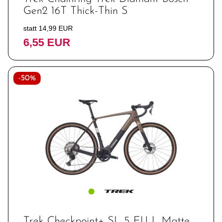
Gen2 16T Thick-Thin S
statt 14,99 EUR
6,55 EUR
-50%
Trek Checkpoint+ SL 5 EU L Matte