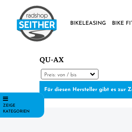
BIKELEASING
BIKE F
QU-AX
Preis: von / bis
Für diesen Hersteller gibt es zur Ze
EUR
ZEIGE
EUR
KATEGORIEN
Fahrräder