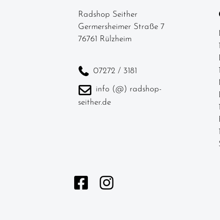
Heimtrainer /
Radshop Seither
Indoortrainer
Germersheimer Straße 7
Fahrradzubehör
76761 Rülzheim
Fahrradteile
Bekleidung
07272 / 3181
Neuheiten
info (@) radshop-
seither.de
SALE -
Sonderangebote