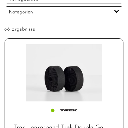
PREISFILTER ANWENDEN
Kategorien
Batterien
Dämpfer & -komponenten
68 Ergebnisse
E - Road
E-MTB Hardtail
Flaschenhalter
Gepäckträger
Griffe
Innenlager
Kabel
Kassetten & Ritzel
Kettenblätter
Kurbel & -garnituren
Laufräder
Lenkerbänder
MTB - Fully
MTB - Schuhe
Naben
Pedale
Rahmen
Rennrad - Schuhe
Rennrad-Helme
Sättel
Schaltwerke
Schrauben
Schuhe
Schutzbleche
Steuersätze
Vorbauten
Trek Lenkerband Trek Double Gel