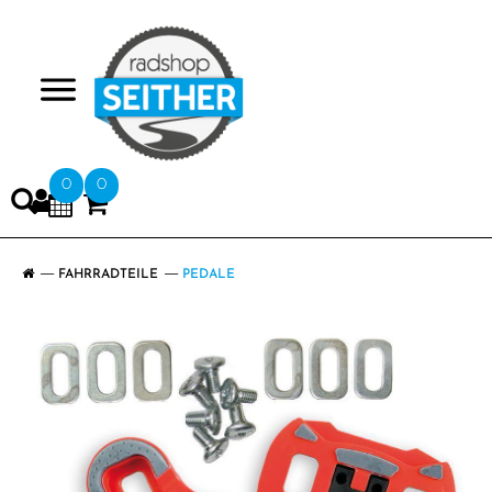
>
0
0
FAHRRADTEILE
PEDALE